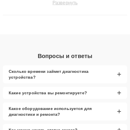
Развернуть
технику с сохранением гарантии до 3 лет. Наши мастера
решают сложные случаи: от замены матриц и материнских
плат до ремонта после залития и восстановления данных.
Благодаря высокой квалификации и ответственному подходу
клиенты получают быстрый, качественный ремонт и понятные
объяснения по результатам диагностики.
Вопросы и ответы
Сколько времени займет диагностика
+
устройства?
+
Какие устройства вы ремонтируете?
Какое оборудование используется для
+
диагностики и ремонта?
+
Как можно узнать статус заказа?