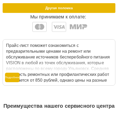
Другая поломка
Мы принимаем к оплате:
Прайс-лист поможет ознакомиться с
предварительными ценами на ремонт или
обслуживание источников бесперебойного питания
VISION в любой из точек обслуживания, которые
расположены по всему городу Ульяновск. Средняя
стоимость ремонтных или профилактических работ
Подробнее
начинается от 850 рублей, однако цены на разные
виды комплектующих могут различаться. Полную
стоимость работ с учётом запчастей или расходных
материалов необходимо уточнять со специалистом
службы заботы о клиентах. Для расчета итоговой
Преимущества нашего сервисного центра
стоимости ремонта источника бесперебойного
питания достаточно позвонить по телефону горячей