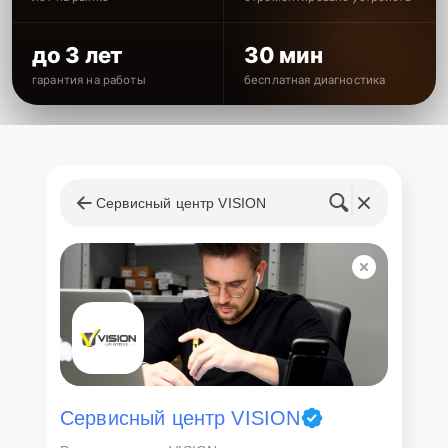
Простой и удобный сервис
до 3 лет
30 мин
Мы стремимся сделать процесс ремонта максимально простым и
гарантия на работы
бесплатная диагностика
удобным для вас. Наши специалисты всегда готовы предоставить
подробную консультацию и помочь с любыми вопросами.
Свяжитесь с нами сегодня по телефону
+7 (958) 295-29-36
или
посетите наш офис по адресу ул. Радищева, 28, чтобы обеспечить
надежную работу вашего ИБП Vision.
Сервисный центр VISION
Мы заботимся о качестве вашей техники и вашем комфорте.
Доверьте ремонт вашего ИБП Vision профессионалам!
Сервисный центр VISION