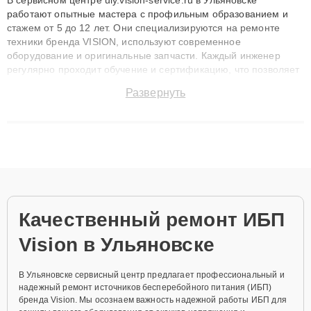
работают опытные мастера с профильным образованием и
стажем от 5 до 12 лет. Они специализируются на ремонте
техники бренда VISION, используют современное
оборудование и оригинальные запчасти. Каждый инженер
регулярно проходит обучение и сертификацию, что позволяет
быстро и точноdiagnostikировать поломки и восстанавливать
Развернуть
технику с сохранением гарантии до 3 лет. Наши мастера
решают сложные случаи: от замены матриц и материнских
плат до ремонта после залития и восстановления данных.
Благодаря высокой квалификации и ответственному подходу
клиенты получают быстрый, качественный ремонт и понятные
объяснения по результатам диагностики.
Качественный ремонт ИБП
Vision в Ульяновске
В Ульяновске сервисный центр предлагает профессиональный и
надежный ремонт источников бесперебойного питания (ИБП)
бренда Vision. Мы осознаем важность надежной работы ИБП для