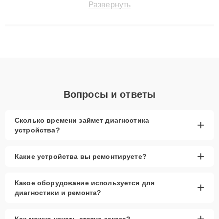
Развернуть
технику с сохранением гарантии до 3 лет. Наши мастера
решают сложные случаи: от замены матриц и материнских
плат до ремонта после залития и восстановления данных.
Благодаря высокой квалификации и ответственному подходу
клиенты получают быстрый, качественный ремонт и понятные
объяснения по результатам диагностики.
Вопросы и ответы
Сколько времени займет диагностика
+
устройства?
+
Какие устройства вы ремонтируете?
Какое оборудование используется для
+
диагностики и ремонта?
+
Как можно узнать статус заказа?