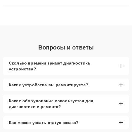
решают сложные случаи: от замены матриц и материнских
плат до ремонта после залития и восстановления данных.
Благодаря высокой квалификации и ответственному подходу
клиенты получают быстрый, качественный ремонт и понятные
объяснения по результатам диагностики.
Вопросы и ответы
Сколько времени займет диагностика
+
устройства?
+
Какие устройства вы ремонтируете?
Какое оборудование используется для
+
диагностики и ремонта?
+
Как можно узнать статус заказа?