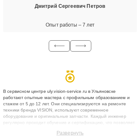
Дмитрий Сергеевич Петров
Опыт работы – 7 лет
В сервисном центре uly.vision-service.ru в Ульяновске
работают опытные мастера с профильным образованием и
стажем от 5 до 12 лет. Они специализируются на ремонте
техники бренда VISION, используют современное
оборудование и оригинальные запчасти. Каждый инженер
регулярно проходит обучение и сертификацию, что позволяет
быстро и точноdiagnostikировать поломки и восстанавливать
Развернуть
технику с сохранением гарантии до 3 лет. Наши мастера